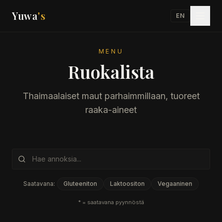
Yuwa
's
EN
MENU
Ruokalista
Thaimaalaiset maut parhaimmillaan, tuoreet
raaka-aineet
Saatavana:
Gluteeniton
Laktoositon
Vegaaninen
* = saatavana pyynnöstä