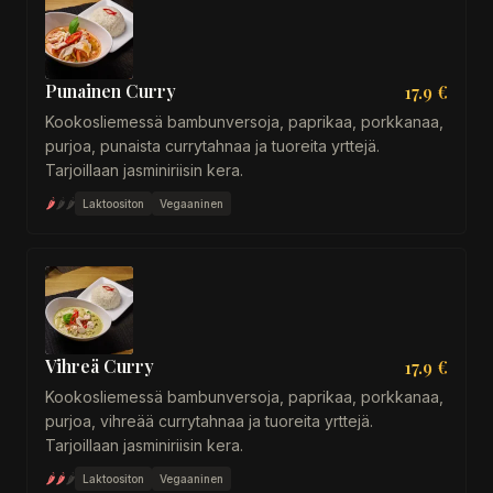
Punainen Curry
17.9 €
Kookosliemessä bambunversoja, paprikaa, porkkanaa,
purjoa, punaista currytahnaa ja tuoreita yrttejä.
Tarjoillaan jasminiriisin kera.
🌶
🌶
🌶
Laktoositon
Vegaaninen
Vihreä Curry
17.9 €
Kookosliemessä bambunversoja, paprikaa, porkkanaa,
purjoa, vihreää currytahnaa ja tuoreita yrttejä.
Tarjoillaan jasminiriisin kera.
🌶
🌶
🌶
Laktoositon
Vegaaninen