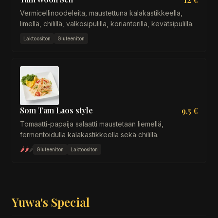
Vermicellinoodeleita, maustettuna kalakastikkeella,
limellä, chilillä, valkosipulilla, korianterilla, kevätsipulilla.
Laktoositon
Gluteeniton
Som Tam Laos style
9.5 €
Tomaatti-papaija salaatti maustetaan liemellä,
fermentoidulla kalakastikkeella sekä chilillä.
🌶
🌶
🌶
Gluteeniton
Laktoositon
Yuwa's Special