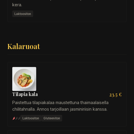
kera.
Laktoositon
Kalaruoat
Tilapia kala
23.5 €
Paistettua tilapiakalaa maustettuna thaimaalaisella
chilitahnalla. Annos tarjoillaan jasminiriisin kanssa.
🌶
🌶
🌶
Laktoositon
Gluteeniton