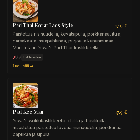
Pad Thai Korat Laos Style
17.9 €
Paistettua riisinuudelia, kevätsipulia, porkkanaa, ituja,
parsakaalia, maapähkinää, purjoa ja kananmunaa.
Maustetaan Yuwa's Pad Thai-kastikkeella.
🌶
🌶
🌶
Laktoositon
Lue lisää →
Pad Kee Mau
17.9 €
Yuwa's wokkikastikkeella, chilillä ja basilikalla
maustettua paistettua leveää riisinuudelia, porkkanaa,
paprikaa ja sipulia.