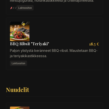
minttujogurtilla, hoisinkastikkeella ja chilimajoneesilla.
🌶
🌶
🌶
Laktoositon
BBQ Ribsit "Teriyaki"
18.5 €
Paljon ylistystä keränneet BBQ-ribsit. Maustetaan BBQ-
ja teriyakikastikkeessa.
Laktoositon
Nuudelit