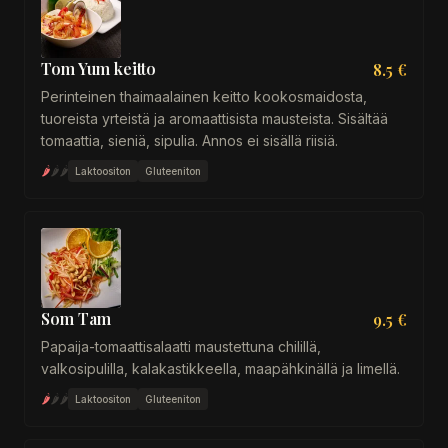
Tom Yum keitto
8.5 €
Perinteinen thaimaalainen keitto kookosmaidosta,
tuoreista yrteistä ja aromaattisista mausteista. Sisältää
tomaattia, sieniä, sipulia. Annos ei sisällä riisiä.
🌶
🌶
🌶
Laktoositon
Gluteeniton
Som Tam
9.5 €
Papaija-tomaattisalaatti maustettuna chilillä,
valkosipulilla, kalakastikkeella, maapähkinällä ja limellä.
🌶
🌶
🌶
Laktoositon
Gluteeniton