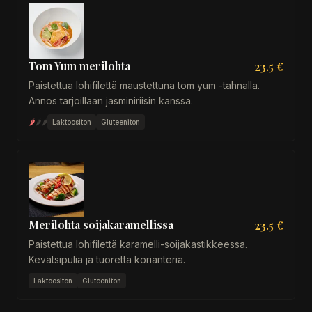
Tom Yum merilohta
23.5 €
Paistettua lohifilettä maustettuna tom yum -tahnalla.
Annos tarjoillaan jasminiriisin kanssa.
🌶
🌶
🌶
Laktoositon
Gluteeniton
Merilohta soijakaramellissa
23.5 €
Paistettua lohifilettä karamelli-soijakastikkeessa.
Kevätsipulia ja tuoretta korianteria.
Laktoositon
Gluteeniton