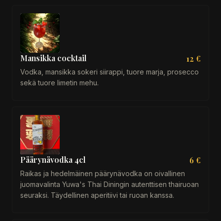
Mansikka cocktail
12 €
Vodka, mansikka sokeri siirappi, tuore marja, prosecco
sekä tuore limetin mehu.
Päärynävodka 4cl
6 €
Raikas ja hedelmäinen päärynävodka on oivallinen
juomavalinta Yuwa's Thai Diningin autenttisen thairuoan
seuraksi. Täydellinen aperitiivi tai ruoan kanssa.