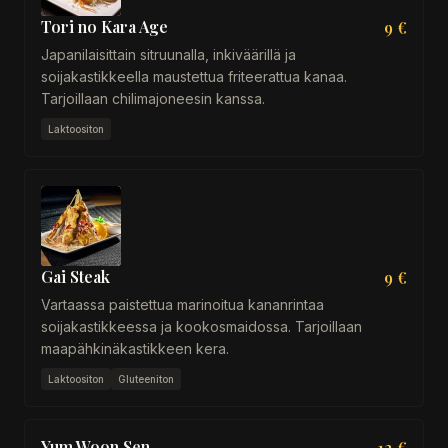
Tori no Kara Age
9 €
Japanilaisittain sitruunalla, inkiväärillä ja
soijakastikkeella maustettua friteerattua kanaa.
Tarjoillaan chilimajoneesin kanssa.
Laktoositon
Gai Steak
9 €
Vartaassa paistettua marinoitua kananrintaa
soijakastikkeessa ja kookosmaidossa. Tarjoillaan
maapähkinäkastikkeen kera.
Laktoositon
Gluteeniton
Yum Woon Sen
12 €