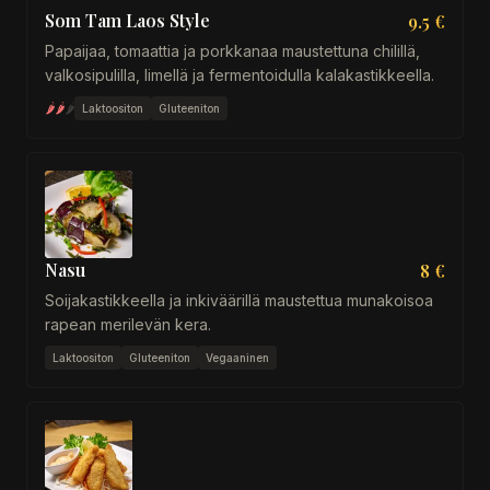
Som Tam Laos Style
9.5 €
Papaijaa, tomaattia ja porkkanaa maustettuna chilillä,
valkosipulilla, limellä ja fermentoidulla kalakastikkeella.
🌶
🌶
🌶
Laktoositon
Gluteeniton
Nasu
8 €
Soijakastikkeella ja inkiväärillä maustettua munakoisoa
rapean merilevän kera.
Laktoositon
Gluteeniton
Vegaaninen