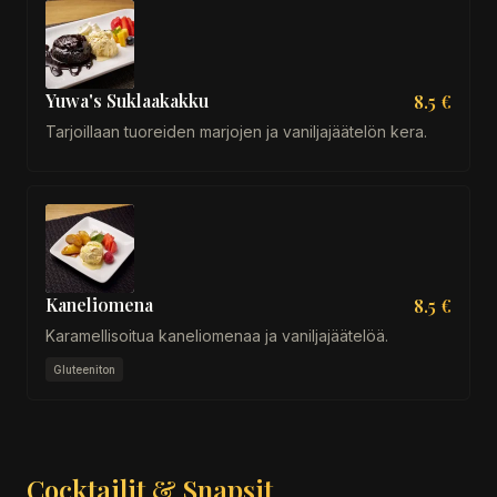
Yuwa's Suklaakakku
8.5 €
Tarjoillaan tuoreiden marjojen ja vaniljajäätelön kera.
Kaneliomena
8.5 €
Karamellisoitua kaneliomenaa ja vaniljajäätelöä.
Gluteeniton
Cocktailit & Snapsit