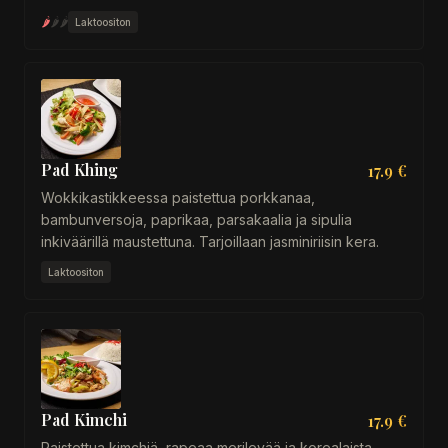
🌶
🌶
🌶
Laktoositon
Pad Khing
17.9 €
Wokkikastikkeessa paistettua porkkanaa,
bambunversoja, paprikaa, parsakaalia ja sipulia
inkiväärillä maustettuna. Tarjoillaan jasminiriisin kera.
Laktoositon
Pad Kimchi
17.9 €
Paistettua kimchiä, rapeaa merilevää ja korealaista