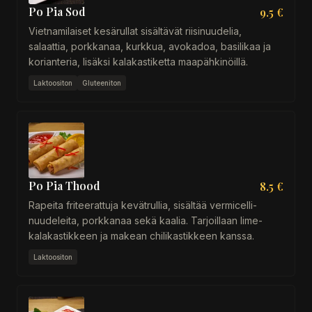
Po Pia Sod
9.5 €
Vietnamilaiset kesärullat sisältävät riisinuudelia,
salaattia, porkkanaa, kurkkua, avokadoa, basilikaa ja
korianteria, lisäksi kalakastiketta maapähkinöillä.
Laktoositon
Gluteeniton
Po Pia Thood
8.5 €
Rapeita friteerattuja kevätrullia, sisältää vermicelli-
nuudeleita, porkkanaa sekä kaalia. Tarjoillaan lime-
kalakastikkeen ja makean chilikastikkeen kanssa.
Laktoositon