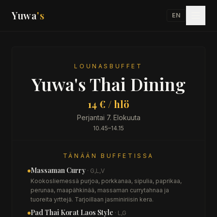
Yuwa
's
EN
LOUNASBUFFET
Yuwa's Thai Dining
14 € / hlö
Perjantai 7. Elokuuta
10.45–14.15
TÄNÄÄN BUFFETISSA
Massaman Curry
· G,L,V
Kookosliemessä purjoa, porkkanaa, sipulia, paprikaa,
perunaa, maapähkinää, massaman currytahnaa ja
tuoreita yrttejä. Tarjoillaan jasminiriisin kera.
Pad Thai Korat Laos Style
· L,G