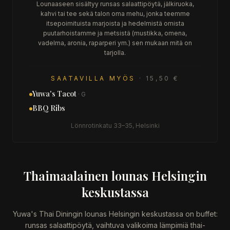
Lounaaseen sisältyy runsas salaattipöytä, jälkiruoka,
kahvi tai tee sekä talon oma mehu, jonka teemme
itsepoimituista marjoista ja hedelmistä omista
puutarhoistamme ja metsistä (mustikka, omena,
vadelma, aronia, raparperi ym.) sen mukaan mitä on
tarjolla.
SAATAVILLA MYÖS
· 15,50 €
Yuwa's Tacot
· G
BBQ Ribs
Lönnrotinkatu 33–35, Helsinki
Thaimaalainen lounas Helsingin
keskustassa
Yuwa's Thai Diningin lounas Helsingin keskustassa on buffet:
runsas salaattipöytä, vaihtuva valikoima lämpimiä thai-