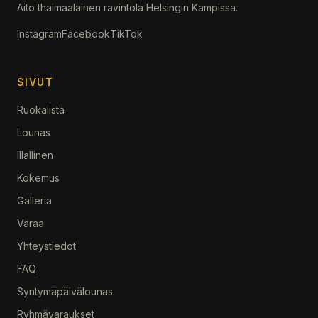
Aito thaimaalainen ravintola Helsingin Kampissa.
Instagram
Facebook
TikTok
SIVUT
Ruokalista
Lounas
Illallinen
Kokemus
Galleria
Varaa
Yhteystiedot
FAQ
Syntymäpäivälounas
Ryhmävaraukset