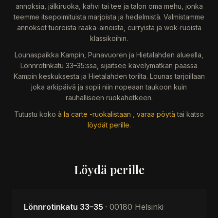
annoksia, jälkiruoka, kahvi tai tee ja talon oma mehu, jonka
teemme itsepoimituista marjoista ja hedelmistä. Valmistamme
annokset tuoreista raaka-aineista, curryista ja wok-ruoista
klassikoihin.
Lounaspaikka Kampin, Punavuoren ja Hietalahden alueella,
Lönnrotinkatu 33–35:ssa, sijaitsee kävelymatkan päässä
Kampin keskuksesta ja Hietalahden torilta. Lounas tarjoillaan
joka arkipäivä ja sopii niin nopeaan taukoon kuin
rauhalliseen ruokahetkeen.
Tutustu koko
à la carte -ruokalistaan
,
varaa pöytä
tai katso
löydät perille
.
Löydä perille
Lönnrotinkatu 33–35
· 00180 Helsinki