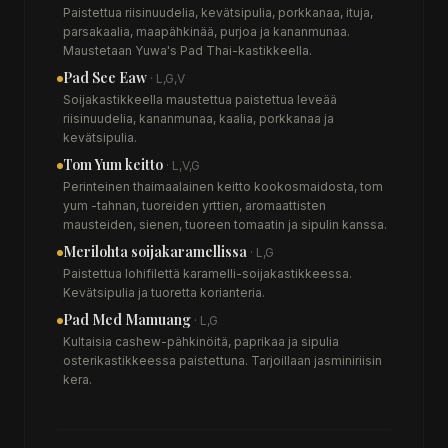
Paistettua riisinuudelia, kevätsipulia, porkkanaa, ituja,
parsakaalia, maapähkinää, purjoa ja kananmunaa.
Maustetaan Yuwa's Pad Thai-kastikkeella.
Pad See Eaw
· L,G,V
Soijakastikkeella maustettua paistettua leveää
riisinuudelia, kananmunaa, kaalia, porkkanaa ja
kevätsipulia.
Tom Yum keitto
· L,V,G
Perinteinen thaimaalainen keitto kookosmaidosta, tom
yum -tahnan, tuoreiden yrttien, aromaattisten
mausteiden, sienen, tuoreen tomaatin ja sipulin kanssa.
Merilohta soijakaramellissa
· L,G
Paistettua lohifilettä karamelli-soijakastikkeessa.
Kevätsipulia ja tuoretta korianteria.
Pad Med Mamuang
· L,G
Kultaisia cashew-pähkinöitä, paprikaa ja sipulia
osterikastikkeessa paistettuna. Tarjoillaan jasminiriisin
kera.